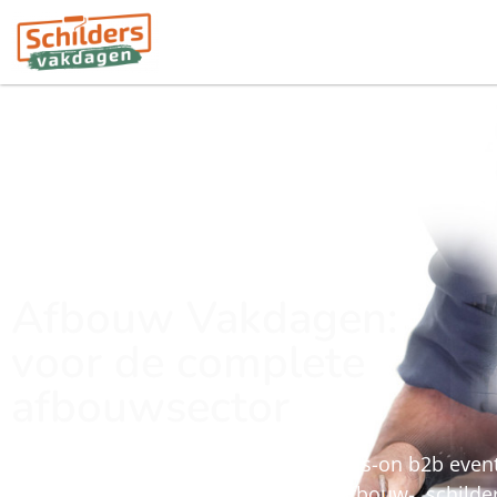
Afbouw Vakdagen:
voor de complete
afbouwsector
Afbouw Vakdagen is hét nieuwe hands-on b2b event,
voor de mannen en vrouwen in de afbouw-, schilder