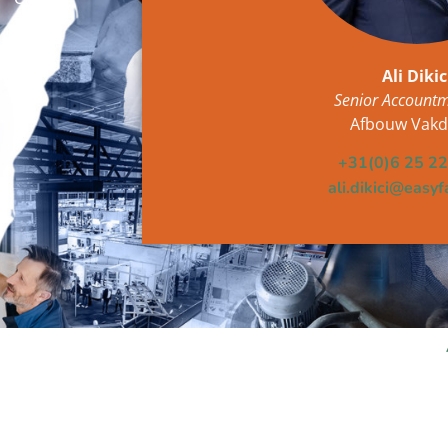
Ali Dikic
Senior Account
Afbouw Vak
+31(0)6 25 22
ali.dikici@easyf