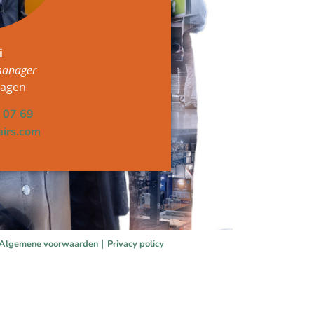
i
manager
dagen
 07 69
airs.com
|
Algemene voorwaarden
Privacy policy